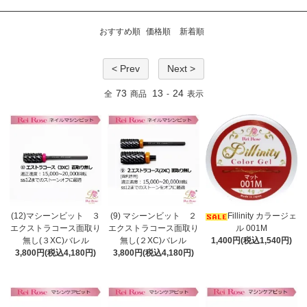
おすすめ順
価格順
新着順
< Prev
Next >
73
13
24
全
商品
-
表示
(12)マシーンビット ３
(9) マシーンビット ２
Fillinity カラージェ
エクストラコース面取り
エクストラコース面取り
ル 001M
無し(３XC)バレル
無し(２XC)バレル
1,400円(税込1,540円)
3,800円(税込4,180円)
3,800円(税込4,180円)