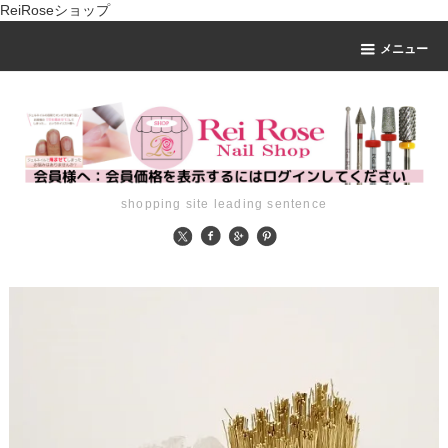
ReiRoseショップ
メニュー
shopping site leading sentence