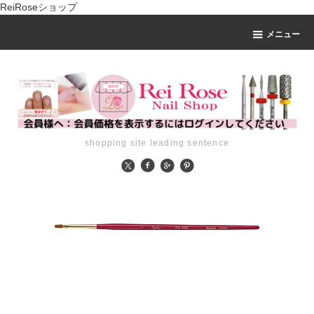
ReiRoseショップ
メニュー
shopping site leading sentence