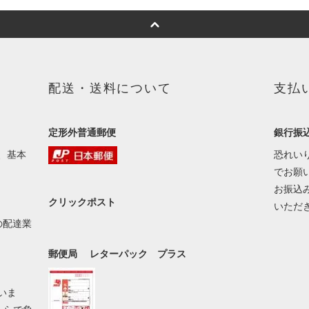
配送・送料について
支払
定形外普通郵便
銀行振
、基本
恐れい
でお願
お振込
クリックポスト
いただ
の配達業
郵便局 レターパック プラス
いま