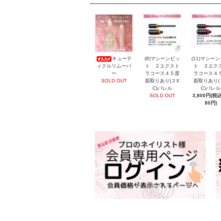
キューテ
(8)マシーンビッ
(11)マシー
ィクルリムーバ
ト ２エクスト
ト ３エク
ー
ラコース４５度
ラコース４
SOLD OUT
面取りあり(２X
面取りあり(
C)バレル
C)バレル
SOLD OUT
3,800円(税込
80円)