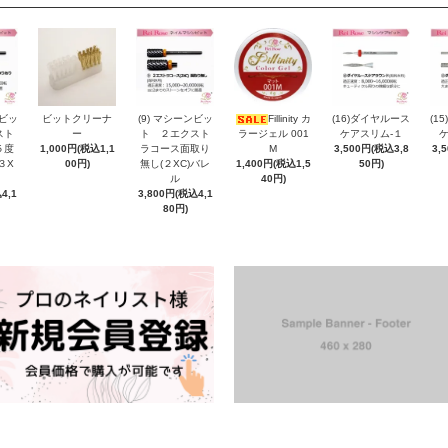
ンビッ
ビットクリーナ
(9) マシーンビッ
Fillinity カ
(16)ダイヤルース
(1
スト
ー
ト ２エクスト
ラージェル 001
ケアスリム-１
５度
1,000円(税込1,1
ラコース面取り
M
3,500円(税込3,8
3,
３X
00円)
無し(２XC)バレ
1,400円(税込1,5
50円)
ル
40円)
4,1
3,800円(税込4,1
80円)