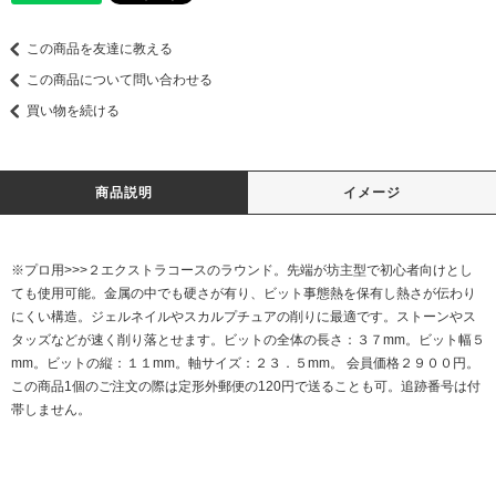
この商品を友達に教える
この商品について問い合わせる
買い物を続ける
商品説明
イメージ
※プロ用>>>２エクストラコースのラウンド。先端が坊主型で初心者向けとし
ても使用可能。金属の中でも硬さが有り、ビット事態熱を保有し熱さが伝わり
にくい構造。ジェルネイルやスカルプチュアの削りに最適です。ストーンやス
タッズなどが速く削り落とせます。ビットの全体の長さ：３７mm。ビット幅５
mm。ビットの縦：１１mm。軸サイズ：２３．５mm。 会員価格２９００円。
この商品1個のご注文の際は定形外郵便の120円で送ることも可。追跡番号は付
帯しません。