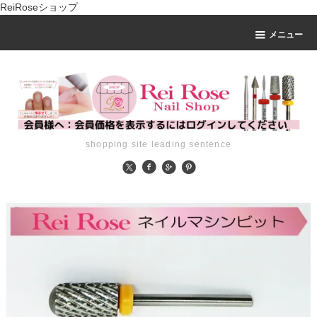
ReiRoseショップ
メニュー
shopping site leading sentence