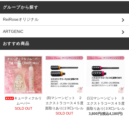
グループから探す
ReiRoseオリジナル
ARTGENiC
おすすめ商品
(8)マシーンビット ２
キューティクルリ
(11)マシーンビット ３
エクストラコース４５度
ムーバー
エクストラコース４５度
面取りあり(２XC)バレル
SOLD OUT
面取りあり(３XC)バレル
SOLD OUT
3,800円(税込4,180円)