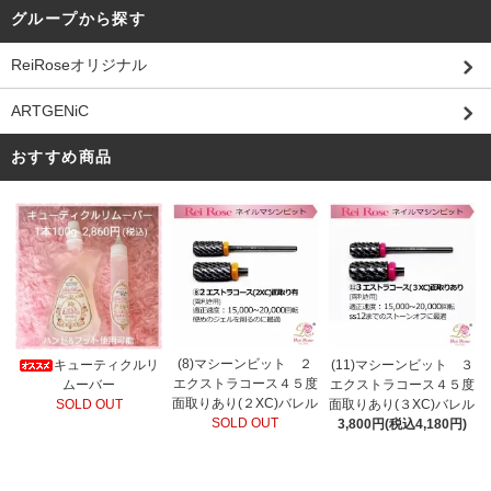
グループから探す
ReiRoseオリジナル
ARTGENiC
おすすめ商品
(8)マシーンビット ２
キューティクルリ
(11)マシーンビット ３
エクストラコース４５度
ムーバー
エクストラコース４５度
面取りあり(２XC)バレル
SOLD OUT
面取りあり(３XC)バレル
SOLD OUT
3,800円(税込4,180円)