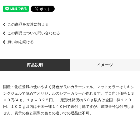
この商品を友達に教える
この商品について問い合わせる
買い物を続ける
商品説明
イメージ
国産・化粧登録の使いやすく発色が良いカラージェル。マットカラーはミキシ
ングジェルで薄めてオリジナルのシアーカラーが作れます。プロ向け価格１３
００円/４ｇ。１ｇ＝３２５円。 定形外郵便物５０ｇ以内は全国一律１２０
円、１００ｇ以内は全国一律１４０円で送付可能ですが、追跡番号は付与しま
せん。表示の色と実際の色との違いでの返品は不可。