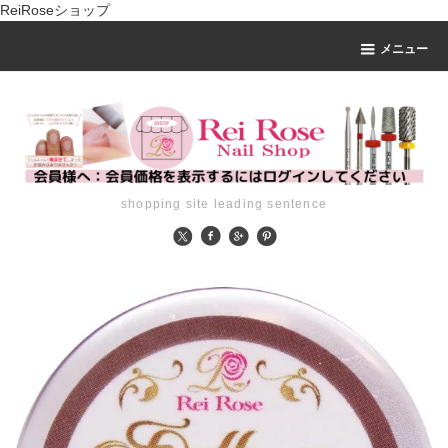
ReiRoseショップ
メニュー
shopping site leading sentence