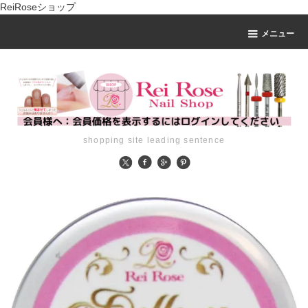
ReiRoseショップ
メニュー
shopping site leading sentence