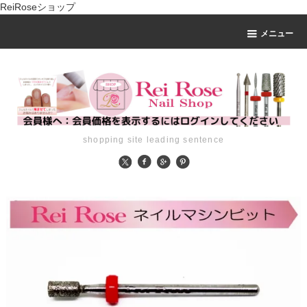
ReiRoseショップ
メニュー
shopping site leading sentence