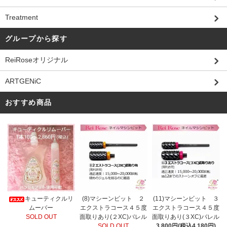
Treatment
グループから探す
ReiRoseオリジナル
ARTGENiC
おすすめ商品
(8)マシーンビット ２
キューティクルリ
(11)マシーンビット ３
エクストラコース４５度
ムーバー
エクストラコース４５度
面取りあり(２XC)バレル
SOLD OUT
面取りあり(３XC)バレル
SOLD OUT
3,800円(税込4,180円)