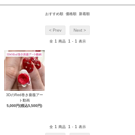
おすすめ順
価格順
新着順
< Prev
Next >
1
1
1
全
商品
-
表示
3DのRed巻き薔薇アー
ト動画
5,000円(税込5,500円)
1
1
1
全
商品
-
表示