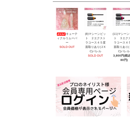
キューテ
(8)マシーンビッ
(11)マシー
ィクルリムーバ
ト ２エクスト
ト ３エク
ー
ラコース４５度
ラコース４
SOLD OUT
面取りあり(２X
面取りあり(
C)バレル
C)バレル
SOLD OUT
3,800円(税込
80円)