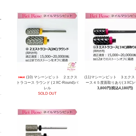
(10) マシーンビット ２エクス
(11)マシーンビット ３エク
トラコース ラウンド (２XC-Round)バ
ース４５度面取りあり(３XC)
レル
3,800円(税込4,180円)
SOLD OUT