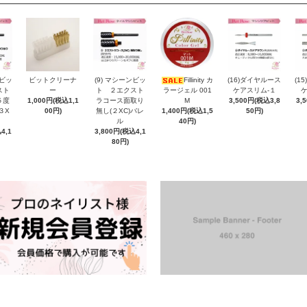
ンビッ
ビットクリーナ
(9) マシーンビッ
Fillinity カ
(16)ダイヤルース
(1
スト
ー
ト ２エクスト
ラージェル 001
ケアスリム-１
５度
1,000円(税込1,1
ラコース面取り
M
3,500円(税込3,8
3,
３X
00円)
無し(２XC)バレ
1,400円(税込1,5
50円)
ル
40円)
4,1
3,800円(税込4,1
80円)